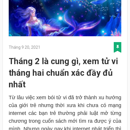
Tháng 9 20, 2021
Tháng 2 là cung gì, xem tử vi
tháng hai chuẩn xác đầy đủ
nhất
Từ lâu việc xem bói tử vi đã trở thành xu hướng
của giới trẻ nhưng thời xưa khi chưa có mạng
internet các bạn trẻ thường phải luật mở từng
chương trong cuốn sách mới tìm ra được ý của
mình. Nhưng ngày nay khi internet phát triển thì