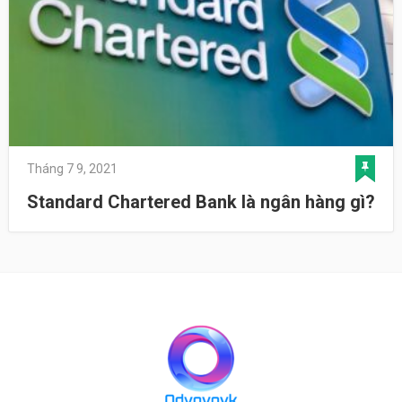
Tháng 7 9, 2021
Standard Chartered Bank là ngân hàng gì?