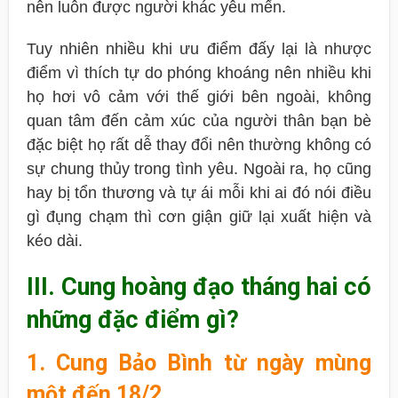
nên luôn được người khác yêu mến.
Tuy nhiên nhiều khi ưu điểm đấy lại là nhược
điểm vì thích tự do phóng khoáng nên nhiều khi
họ hơi vô cảm với thế giới bên ngoài, không
quan tâm đến cảm xúc của người thân bạn bè
đặc biệt họ rất dễ thay đổi nên thường không có
sự chung thủy trong tình yêu. Ngoài ra, họ cũng
hay bị tổn thương và tự ái mỗi khi ai đó nói điều
gì đụng chạm thì cơn giận giữ lại xuất hiện và
kéo dài.
III. Cung hoàng đạo tháng hai có
những đặc điểm gì?
1. Cung Bảo Bình từ ngày mùng
một đến 18/2