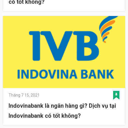
có tốt không?
Tháng 7 15, 2021
Indovinabank là ngân hàng gì? Dịch vụ tại
Indovinabank có tốt không?