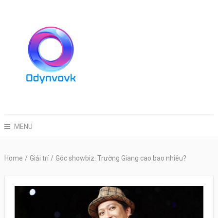
MENU
Home
/
Giải trí
/
Góc showbiz: Trường Giang cao bao nhiêu?