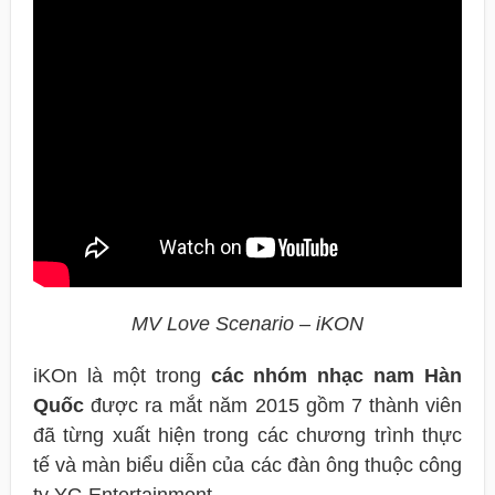
MV Love Scenario – iKON
iKOn là một trong
các nhóm nhạc nam Hàn
Quốc
được ra mắt năm 2015 gồm 7 thành viên
đã từng xuất hiện trong các chương trình thực
tế và màn biểu diễn của các đàn ông thuộc công