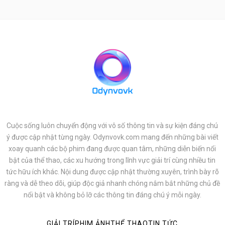
Cuộc sống luôn chuyển động với vô số thông tin và sự kiện đáng chú
ý được cập nhật từng ngày. Odynvovk.com mang đến những bài viết
xoay quanh các bộ phim đang được quan tâm, những diễn biến nổi
bật của thể thao, các xu hướng trong lĩnh vực giải trí cùng nhiều tin
tức hữu ích khác. Nội dung được cập nhật thường xuyên, trình bày rõ
ràng và dễ theo dõi, giúp độc giả nhanh chóng nắm bắt những chủ đề
nổi bật và không bỏ lỡ các thông tin đáng chú ý mỗi ngày.
GIẢI TRÍ
PHIM ẢNH
THỂ THAO
TIN TỨC