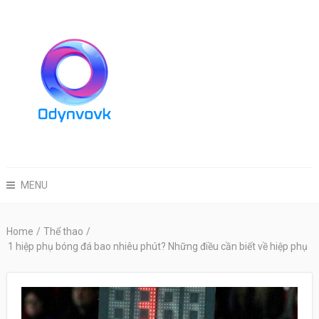
MENU
Home
/
Thể thao
/
1 hiệp phụ bóng đá bao nhiêu phút? Những điều cần biết về hiệp phụ