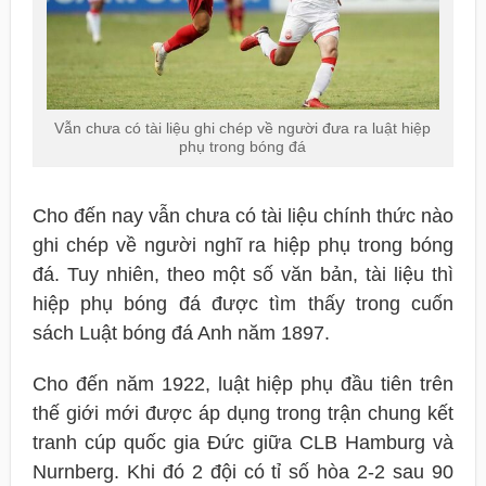
Vẫn chưa có tài liệu ghi chép về người đưa ra luật hiệp
phụ trong bóng đá
Cho đến nay vẫn chưa có tài liệu chính thức nào
ghi chép về người nghĩ ra hiệp phụ trong bóng
đá. Tuy nhiên, theo một số văn bản, tài liệu thì
hiệp phụ bóng đá được tìm thấy trong cuốn
sách Luật bóng đá Anh năm 1897.
Cho đến năm 1922, luật hiệp phụ đầu tiên trên
thế giới mới được áp dụng trong trận chung kết
tranh cúp quốc gia Đức giữa CLB Hamburg và
Nurnberg. Khi đó 2 đội có tỉ số hòa 2-2 sau 90