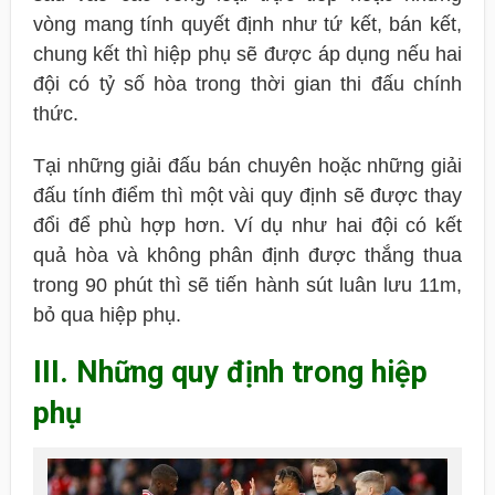
vòng mang tính quyết định như tứ kết, bán kết,
chung kết thì hiệp phụ sẽ được áp dụng nếu hai
đội có tỷ số hòa trong thời gian thi đấu chính
thức.
Tại những giải đấu bán chuyên hoặc những giải
đấu tính điểm thì một vài quy định sẽ được thay
đổi để phù hợp hơn. Ví dụ như hai đội có kết
quả hòa và không phân định được thắng thua
trong 90 phút thì sẽ tiến hành sút luân lưu 11m,
bỏ qua hiệp phụ.
III. Những quy định trong hiệp
phụ