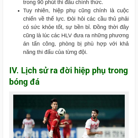
trong 90 phút thi đấu chính thức.
Tuy nhiên, hiệp phụ cũng chính là cuộc
chiến về thể lực. Đòi hỏi các cầu thủ phải
có sức khỏe tốt, sự bền bỉ. Đồng thời đây
cũng là lúc các HLV đưa ra những phương
án tấn công, phòng bị phù hợp với khả
năng thi đấu của từng đội.
IV. Lịch sử ra đời hiệp phụ trong
bóng đá