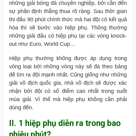
những giải bóng đá chuyên nghiệp, bởi cần đến
sự phân định thắng thua rõ ràng. Sau thời gian
thi đấu 90 phút chính thức mà hai đội có kết quả
hòa thì sẽ bước vào hiệp phụ. Thông thường
những giải đấu có hiệp phụ tại các vòng knock-
out như Euro, World Cup…
Hiệp phụ thường không được áp dụng trong
vòng loại bởi những vòng này sẽ đá theo bảng
để tìm ra đội mạnh nhất. Cũng giống như những
giải vô địch quốc gia, nhà vô địch sẽ được xác
nhận bởi đội có số điểm cao nhất trong suốt
mùa giải. Vì thế mà hiệp phụ không cần phải
dùng đến.
II. 1 hiệp phụ diễn ra trong bao
nhiêu phút?