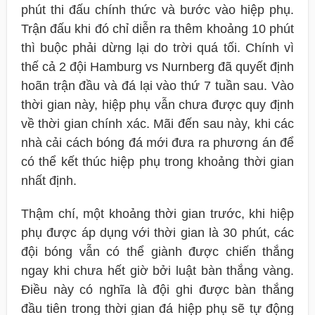
phút thi đấu chính thức và bước vào hiệp phụ.
Trận đấu khi đó chỉ diễn ra thêm khoảng 10 phút
thì buộc phải dừng lại do trời quá tối. Chính vì
thế cả 2 đội Hamburg vs Nurnberg đã quyết định
hoãn trận đầu và đá lại vào thứ 7 tuần sau. Vào
thời gian này, hiệp phụ vẫn chưa được quy định
về thời gian chính xác. Mãi đến sau này, khi các
nhà cải cách bóng đá mới đưa ra phương án để
có thể kết thúc hiệp phụ trong khoảng thời gian
nhất định.
Thậm chí, một khoảng thời gian trước, khi hiệp
phụ được áp dụng với thời gian là 30 phút, các
đội bóng vẫn có thể giành được chiến thắng
ngay khi chưa hết giờ bởi luật bàn thắng vàng.
Điều này có nghĩa là đội ghi được bàn thắng
đầu tiên trong thời gian đá hiệp phụ sẽ tự động