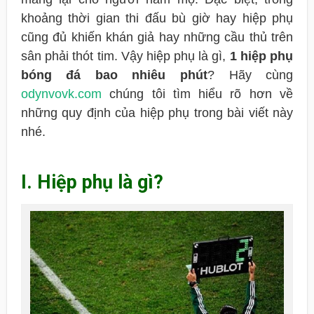
khoảng thời gian thi đấu bù giờ hay hiệp phụ
cũng đủ khiến khán giả hay những cầu thủ trên
sân phải thót tim. Vậy hiệp phụ là gì,
1 hiệp phụ
bóng đá bao nhiêu phút
? Hãy cùng
odynvovk.com
chúng tôi tìm hiểu rõ hơn về
những quy định của hiệp phụ trong bài viết này
nhé.
I. Hiệp phụ là gì?