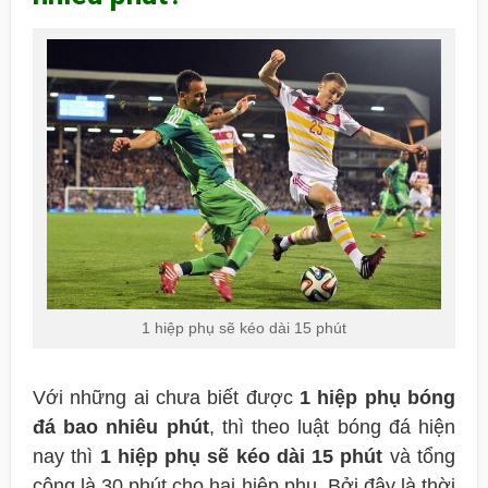
1 hiệp phụ sẽ kéo dài 15 phút
Với những ai chưa biết được
1 hiệp phụ bóng
đá bao nhiêu phút
, thì theo luật bóng đá hiện
nay thì
1 hiệp phụ sẽ kéo dài 15 phút
và tổng
cộng là 30 phút cho hai hiệp phụ. Bởi đây là thời